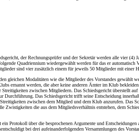
iedsgericht, der Rechnungsprüfer und der Sekretär werden alle vier (4)
folgende Quadriennium wiedergewählt werden für das er automatisch Vo
ieder sind vier zusätzlich einem für jeweils 50 Mitglieder mit einer
 den gleichen Modalitäten wie die Mitglieder des Vorstandes gewählt w
 Klubs ernannt werden, die aber keine anderen Ämter im Klub bekleide
r Streitigkeiten zwischen Mitgliedern. Das Schiedsgericht überstellt au
r Durchführung. Das Schiedsgericht trifft seine Entscheidung innerha
r Streitigkeiten zwischen dem Mitglied und dem Klub anzurufen. Das Sch
 alle Zwistigkeiten die aus dem Mitgliedsverhältnis entstehen, dem Sch
t ein Protokoll über die besprochenen Argumente und Entscheidungen a
ntschuldigt bei drei aufeinanderfolgenden Versammlungen des Vorstande