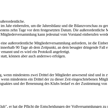
ußerordentliche.
im Jahr einberufen, um die Jahresbilanz und die Bilanzvorschau zu ge
ndestens zehn Tage vor dem festgesetzten Datum. Die außerordentlich
 Mitgliederversammlung kann jedesmal vom Vorstand einberufen werden,
 eine außerordentliche Mitgliederversammlung anfordern, ist die Einbe
nerhalb 90 Tage ab dem Zeitpunkt, an dem besagter dringende Fall ein
ernannt und es wird ein Protokoll angefertigt.
statt, können aber auch anderswo erfolgen.
ig, wenn mindestens zwei Drittel der Mitglieder anwesend sind und in 
enn mindestens ein Drittel der zu dieser Zeit eingeschriebenen Mitgli
saktes und der Benennung des Klubs bedarf es der Zustimmung von mind
lub", er hat die Pflicht die Entscheidungen der Vollversammlungen zu 