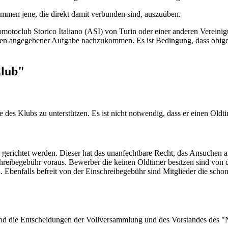
ommen jene, die direkt damit verbunden sind, auszuüben.
motoclub Storico Italiano (ASI) von Turin oder einer anderen Vereinig
ben angegebener Aufgabe nachzukommen. Es ist Bedingung, dass obige 
Club"
e des Klubs zu unterstützen. Es ist nicht notwendig, dass er einen Oldti
" gerichtet werden. Dieser hat das unanfechtbare Recht, das Ansuche
chreibegebühr voraus. Bewerber die keinen Oldtimer besitzen sind von 
Ebenfalls befreit von der Einschreibegebühr sind Mitglieder die schon
n und die Entscheidungen der Vollversammlung und des Vorstandes des "