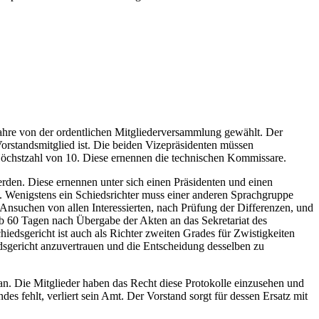
 Jahre von der ordentlichen Mitgliederversammlung gewählt. Der
rstandsmitglied ist. Die beiden Vizepräsidenten müssen
 Höchstzahl von 10. Diese ernennen die technischen Kommissare.
erden. Diese ernennen unter sich einen Präsidenten und einen
n. Wenigstens ein Schiedsrichter muss einer anderen Sprachgruppe
f Ansuchen von allen Interessierten, nach Prüfung der Differenzen, und
lb 60 Tagen nach Übergabe der Akten an das Sekretariat des
iedsgericht ist auch als Richter zweiten Grades für Zwistigkeiten
iedsgericht anzuvertrauen und die Entscheidung desselben zu
n. Die Mitglieder haben das Recht diese Protokolle einzusehen und
s fehlt, verliert sein Amt. Der Vorstand sorgt für dessen Ersatz mit