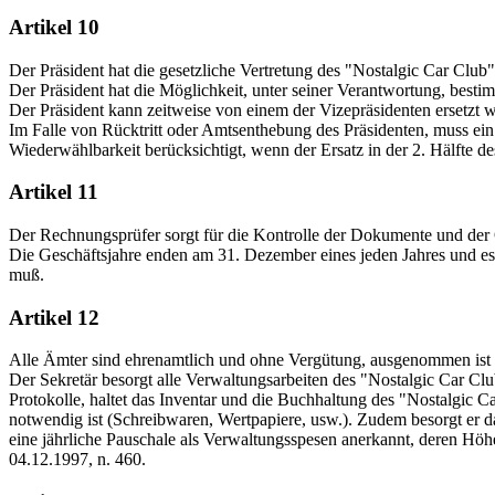
Artikel 10
Der Präsident hat die gesetzliche Vertretung des "Nostalgic Car Club"
Der Präsident hat die Möglichkeit, unter seiner Verantwortung, besti
Der Präsident kann zeitweise von einem der Vizepräsidenten ersetzt wer
Im Falle von Rücktritt oder Amtsenthebung des Präsidenten, muss ein
Wiederwählbarkeit berücksichtigt, wenn der Ersatz in der 2. Hälfte d
Artikel 11
Der Rechnungsprüfer sorgt für die Kontrolle der Dokumente und der 
Die Geschäftsjahre enden am 31. Dezember eines jeden Jahres und es 
muß.
Artikel 12
Alle Ämter sind ehrenamtlich und ohne Vergütung, ausgenommen ist d
Der Sekretär besorgt alle Verwaltungsarbeiten des "Nostalgic Car Cl
Protokolle, haltet das Inventar und die Buchhaltung des "Nostalgic 
notwendig ist (Schreibwaren, Wertpapiere, usw.). Zudem besorgt er da
eine jährliche Pauschale als Verwaltungsspesen anerkannt, deren Höhe
04.12.1997, n. 460.