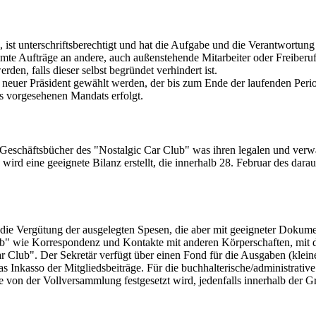
, ist unterschriftsberechtigt und hat die Aufgabe und die Verantwortung
mmte Aufträge an andere, auch außenstehende Mitarbeiter oder Freiberuf
den, falls dieser selbst begründet verhindert ist.
 neuer Präsident gewählt werden, der bis zum Ende der laufenden Period
es vorgesehenen Mandats erfolgt.
Geschäftsbücher des "Nostalgic Car Club" was ihren legalen und verwal
wird eine geeignete Bilanz erstellt, die innerhalb 28. Februar des d
ie Vergütung der ausgelegten Spesen, die aber mit geeigneter Dokumen
ub" wie Korrespondenz und Kontakte mit anderen Körperschaften, mit d
Car Club". Der Sekretär verfügt über einen Fond für die Ausgaben (klei
s Inkasso der Mitgliedsbeiträge. Für die buchhalterische/administrati
 von der Vollversammlung festgesetzt wird, jedenfalls innerhalb der G